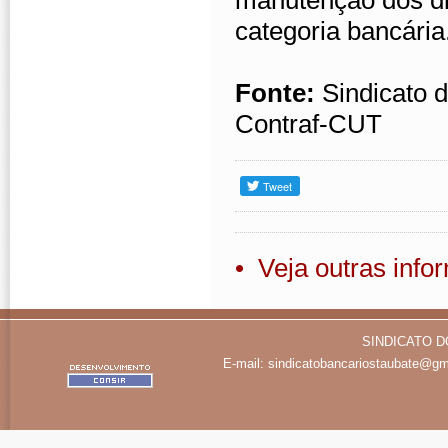
manutenção dos di
categoria bancária.
Fonte:
Sindicato 
Contraf-CUT
• Veja outras inf
SINDICATO D
E-mail:
sindicatobancariostaubate@gm