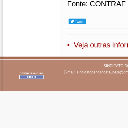
Fonte: CONTRAF
• Veja outras inf
SINDICATO D
E-mail:
sindicatobancariostaubate@gm