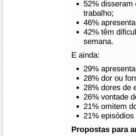
52% disseram e
trabalho;
46% apresentam
42% têm dificu
semana.
E ainda:
29% apresentam
28% dor ou fo
28% dores de e
26% vontade de
21% omitem dor
21% episódios 
Propostas para a