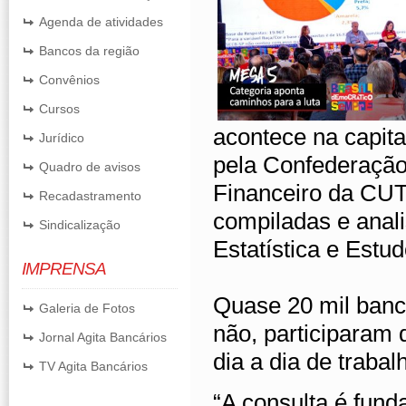
Agenda de atividades
Bancos da região
Convênios
Cursos
acontece na capita
Jurídico
pela Confederaçã
Quadro de avisos
Financeiro da CUT
Recadastramento
compiladas e anali
Sindicalização
Estatística e Est
IMPRENSA
Quase 20 mil bancá
Galeria de Fotos
não, participaram
Jornal Agita Bancários
dia a dia de trabal
TV Agita Bancários
“A consulta é fund