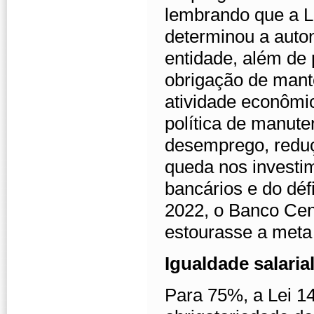
lembrando que a 
determinou a auto
entidade, além de 
obrigação de mante
atividade econômi
política de manute
desemprego, reduç
queda nos investim
bancários e do déf
2022, o Banco Cent
estourasse a meta 
Igualdade salaria
Para 75%, a Lei 1