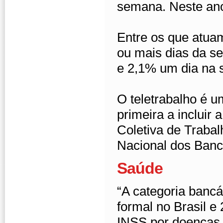
semana. Neste ano
Entre os que atu
ou mais dias da s
e 2,1% um dia na
O teletrabalho é u
primeira a inclui
Coletiva de Traba
Nacional dos Banc
Saúde
“A categoria banc
formal no Brasil e
INSS por doenças 