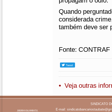
propagam o ódio.
Quando perguntado
considerada crime,
também deve ser 
Fonte: CONTRAF
• Veja outras inf
SINDICATO D
E-mail:
sindicatobancariostaubate@gm