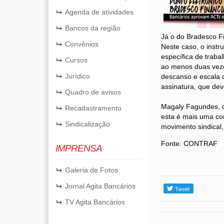
Agenda de atividades
Bancos da região
Já o do Bradesco Fi
Convênios
Neste caso, o inst
específica de traba
Cursos
ao menos duas veze
Jurídico
descanso e escala d
assinatura, que de
Quadro de avisos
Magaly Fagundes, 
Recadastramento
esta é mais uma con
Sindicalização
movimento sindical,
Fonte: CONTRAF
IMPRENSA
Galeria de Fotos
Jornal Agita Bancários
TV Agita Bancários