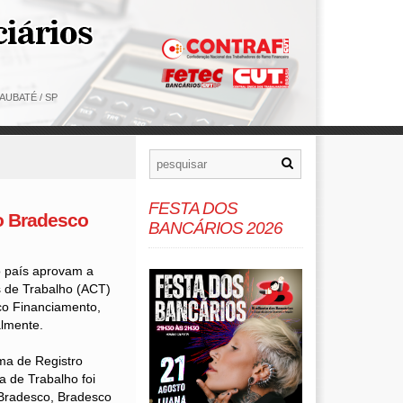
AUBATÉ / SP
FESTA DOS
o Bradesco
BANCÁRIOS 2026
o país aprovam a
s de Trabalho (ACT)
co Financiamento,
almente.
ema de Registro
a de Trabalho foi
Bradesco, Bradesco