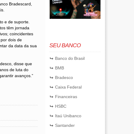
anco Bradescard,
is.
to e de suporte.
tos têm jornada
ivos; coincidentes
por dois de
SEU BANCO
ontar da data da sua
Banco do Brasil
desco, disse que
BMB
anos de luta do
garantir avanços.”
Bradesco
Caixa Federal
Financeiras
HSBC
Itaú Unibanco
Santander