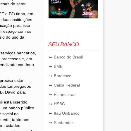
esas do setor.
F e PJ) tinha, em
duas instituições
icação para isso
ir espaço com os
eio do uso da
SEU BANCO
 serviços bancários,
Banco do Brasil
e processos e, em
rendizado contínuo
BMB
Bradesco
precisa estar
Caixa Federal
o dos Empregados
, David Zaia.
Financeiras
l está inserido
HSBC
é um banco público
Itaú Unibanco
 social na
mento, tanto aos
Santander
 em cidades