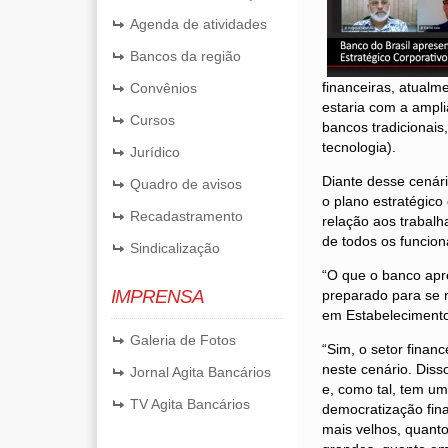
Agenda de atividades
Bancos da região
financeiras, atualm
Convênios
estaria com a ampl
Cursos
bancos tradicionais
tecnologia).
Jurídico
Diante desse cenário
Quadro de avisos
o plano estratégico
Recadastramento
relação aos trabal
de todos os funcion
Sindicalização
“O que o banco apre
IMPRENSA
preparado para se 
em Estabelecimento
Galeria de Fotos
“Sim, o setor finan
neste cenário. Dis
Jornal Agita Bancários
e, como tal, tem um
TV Agita Bancários
democratização fina
mais velhos, quanto