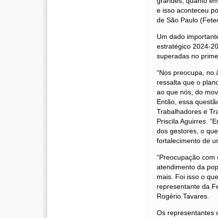
grandes, quanto em
e isso aconteceu p
de São Paulo (Fete
Um dado importante,
estratégico 2024-20
superadas no prime
“Nos preocupa, no 
ressalta que o plan
ao que nós, do mov
Então, essa questão
Trabalhadores e Tra
Priscila Aguirres. 
dos gestores, o qu
fortalecimento de 
“Preocupação com os
atendimento da pop
mais. Foi isso o qu
representante da F
Rogério Tavares.
Os representantes 