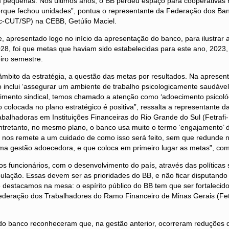
 pequenas. Nos últimos anos, o BB perdeu espaço para cooperativas 
orque fechou unidades”, pontua o representante da Federação dos Ban
c-CUT/SP) na CEBB, Getúlio Maciel.
 apresentado logo no início da apresentação do banco, para ilustrar 
28, foi que metas que haviam sido estabelecidas para este ano, 2023, 
iro semestre.
âmbito da estratégia, a questão das metas por resultados. Na apresen
o inclui ‘assegurar um ambiente de trabalho psicologicamente saudável’
imento sindical, temos chamado a atenção como ‘adoecimento psicológ
 colocada no plano estratégico é positiva”, ressalta a representante 
balhadoras em Instituições Financeiras do Rio Grande do Sul (Fetraf
“Entretanto, no mesmo plano, o banco usa muito o termo ‘engajamento’ d
e nos remete a um cuidado de como isso será feito, sem que redunde 
uma gestão adoecedora, e que coloca em primeiro lugar as metas”, com
 funcionários, com o desenvolvimento do país, através das políticas 
ulação. Essas devem ser as prioridades do BB, e não ficar disputand
e destacamos na mesa: o espírito público do BB tem que ser fortalecido
ederação dos Trabalhadores do Ramo Financeiro de Minas Gerais (Fe
do banco reconheceram que, na gestão anterior, ocorreram reduções 