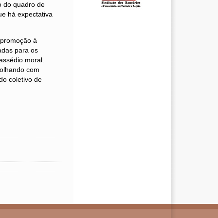
o do quadro de
ue há expectativa
a promoção à
adas para os
assédio moral.
 olhando com
do coletivo de