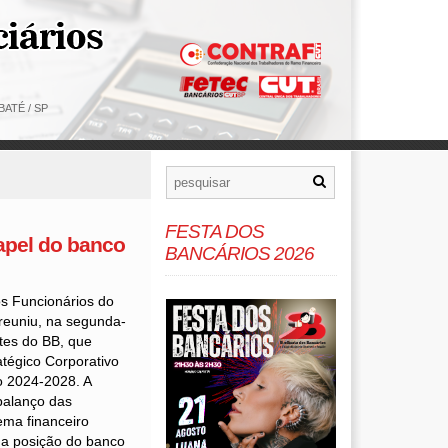
ATÉ / SP
FESTA DOS
papel do banco
BANCÁRIOS 2026
s Funcionários do
reuniu, na segunda-
ntes do BB, que
tégico Corporativo
o 2024-2028. A
balanço das
ema financeiro
na posição do banco