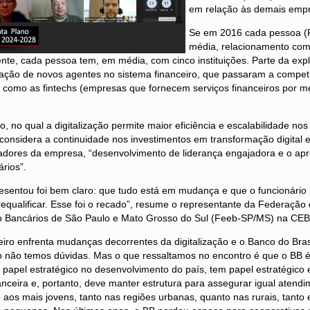
em relação às demais empr
Se em 2016 cada pessoa (P
média, relacionamento com 
ente, cada pessoa tem, em média, com cinco instituições. Parte da expl
iação de novos agentes no sistema financeiro, que passaram a compet
, como as fintechs (empresas que fornecem serviços financeiros por m
, no qual a digitalização permite maior eficiência e escalabilidade nos
 considera a continuidade nos investimentos em transformação digital 
hadores da empresa, “desenvolvimento de liderança engajadora e o ap
ários”.
sentou foi bem claro: que tudo está em mudança e que o funcionário 
requalificar. Esse foi o recado”, resume o representante da Federaçã
 Bancários de São Paulo e Mato Grosso do Sul (Feeb-SP/MS) na CEBB
ceiro enfrenta mudanças decorrentes da digitalização e o Banco do Brasi
so não temos dúvidas. Mas o que ressaltamos no encontro é que o BB 
 papel estratégico no desenvolvimento do país, tem papel estratégico e
nceira e, portanto, deve manter estrutura para assegurar igual atendi
 aos mais jovens, tanto nas regiões urbanas, quanto nas rurais, tanto