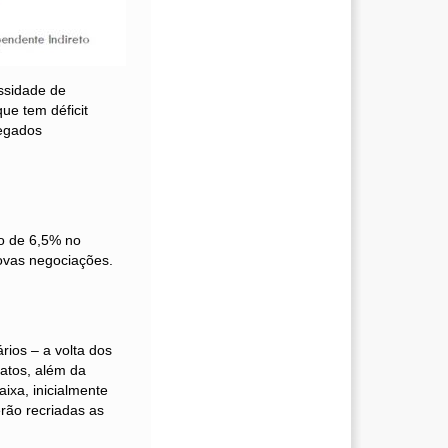
ssidade de
ue tem déficit
regados
co de 6,5% no
ovas negociações.
ios – a volta dos
atos, além da
ixa, inicialmente
rão recriadas as