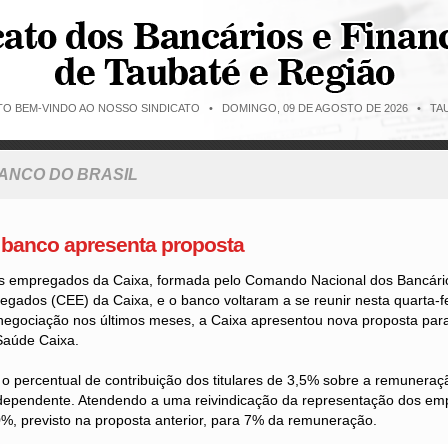
ITO BEM-VINDO AO NOSSO SINDICATO •
DOMINGO, 09 DE AGOSTO DE 2026 • TAU
BANCO DO BRASIL
 banco apresenta proposta
s empregados da Caixa, formada pelo Comando Nacional dos Bancári
gados (CEE) da Caixa, e o banco voltaram a se reunir nesta quarta-fe
negociação nos últimos meses, a Caixa apresentou nova proposta para
Saúde Caixa.
o percentual de contribuição dos titulares de 3,5% sobre a remuneraç
 dependente. Atendendo a uma reivindicação da representação dos em
0%, previsto na proposta anterior, para 7% da remuneração.