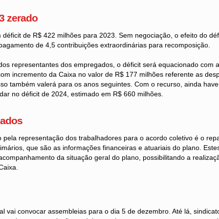
23 zerado
 déficit de R$ 422 milhões para 2023. Sem negociação, o efeito do défi
agamento de 4,5 contribuições extraordinárias para recomposição.
os representantes dos empregados, o déficit será equacionado com a
 com incremento da Caixa no valor de R$ 177 milhões referente as des
 Isso também valerá para os anos seguintes. Com o recurso, ainda hav
dar no déficit de 2024, estimado em R$ 660 milhões.
dados
 pela representação dos trabalhadores para o acordo coletivo é o rep
mários, que são as informações financeiras e atuariais do plano. Est
acompanhamento da situação geral do plano, possibilitando a realizaç
Caixa.
 vai convocar assembleias para o dia 5 de dezembro. Até lá, sindicat