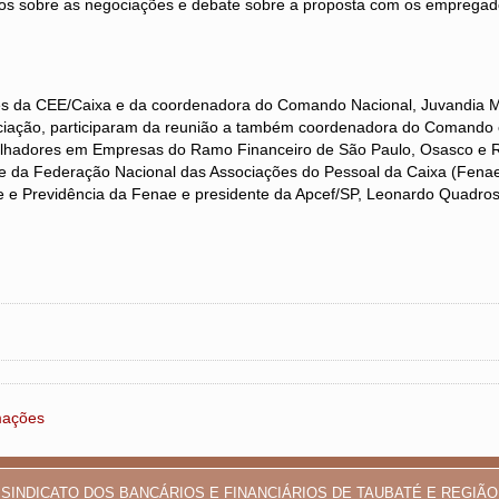
tos sobre as negociações e debate sobre a proposta com os empregad
es da CEE/Caixa e da coordenadora do Comando Nacional, Juvandia M
iação, participaram da reunião a também coordenadora do Comando 
alhadores em Empresas do Ramo Financeiro de São Paulo, Osasco e R
nte da Federação Nacional das Associações do Pessoal da Caixa (Fena
de e Previdência da Fenae e presidente da Apcef/SP, Leonardo Quadros
rmações
SINDICATO DOS BANCÁRIOS E FINANCIÁRIOS DE TAUBATÉ E REGIÃO