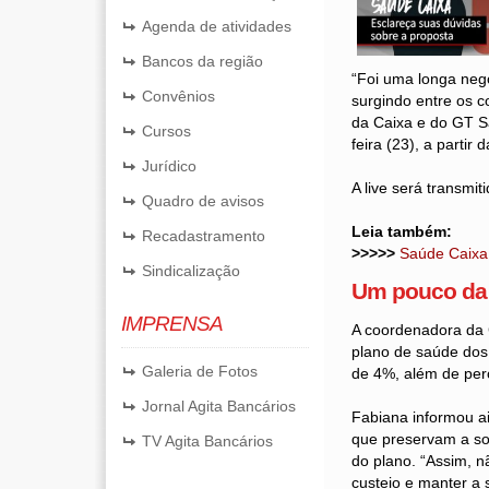
Agenda de atividades
Bancos da região
“Foi uma longa neg
Convênios
surgindo entre os 
da Caixa e do GT S
Cursos
feira (23), a partir
Jurídico
A live será transmit
Quadro de avisos
Leia também:
Recadastramento
>>>>>
Saúde Caixa
Sindicalização
Um pouco da
IMPRENSA
A coordenadora da 
plano de saúde dos 
Galeria de Fotos
de 4%, além de per
Jornal Agita Bancários
Fabiana informou ai
que preservam a sol
TV Agita Bancários
do plano. “Assim, n
custeio e manter a 