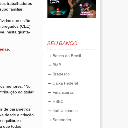
os trabalhadores
upo familiar.
úvidas que estão
Empregados (CEE)
e, nesta quinta-
SEU BANCO
Fenae
.
Banco do Brasil
BMB
Bradesco
Caixa Federal
dos menores. “No
ribuição do titular
Financeiras
HSBC
tir de parâmetros
Itaú Unibanco
ixa desde a criação
Santander
 equilibrar o
ra que todos