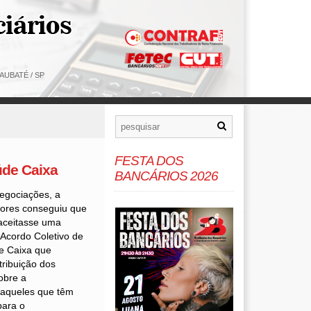
AUBATÉ / SP
FESTA DOS
úde Caixa
BANCÁRIOS 2026
egociações, a
dores conseguiu que
aceitasse uma
Acordo Coletivo de
e Caixa que
ribuição dos
obre a
 aqueles que têm
para o