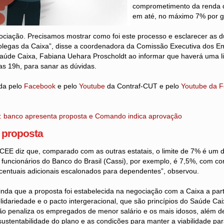
comprometimento da renda d
em até, no máximo 7% por gr
ociação. Precisamos mostrar como foi este processo e esclarecer as d
colegas da Caixa”, disse a coordenadora da Comissão Executiva dos 
aúde Caixa, Fabiana Uehara Proscholdt ao informar que haverá uma liv
 das 19h, para sanar as dúvidas.
ida pelo
Facebook
e pelo
Youtube
da Contraf-CUT e pelo
Youtube da 
: banco apresenta proposta e Comando indica aprovação
 proposta
CEE diz que, comparado com as outras estatais, o limite de 7% é um 
funcionários do Banco do Brasil (Cassi), por exemplo, é 7,5%, com cont
centuais adicionais escalonados para dependentes”, observou.
nda que a proposta foi estabelecida na negociação com a Caixa a par
idariedade e o pacto intergeracional, que são princípios do Saúde Ca
ão penaliza os empregados de menor salário e os mais idosos, além de
sustentabilidade do plano e as condições para manter a viabilidade pa