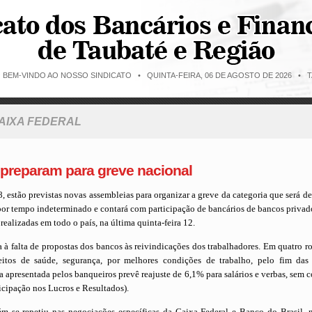
O BEM-VINDO AO NOSSO SINDICATO •
QUINTA-FEIRA, 06 DE AGOSTO DE 2026 • T
CAIXA FEDERAL
 preparam para greve nacional
18, estão previstas novas assembleias para organizar a greve da categoria que será de
or tempo indeterminado e contará com participação de bancários de bancos privad
realizadas em todo o país, na última quinta-feira 12.
a à falta de propostas dos bancos às reivindicações dos trabalhadores. Em quatro r
itos de saúde, segurança, por melhores condições de trabalho, pelo fim das
a apresentada pelos banqueiros prevê reajuste de 6,1% para salários e verbas, sem
icipação nos Lucros e Resultados).
ém se repetiu nas negociações específicas da Caixa Federal e Banco do Brasil, n