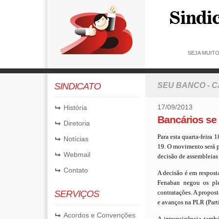
SEJA MUIT
SINDICATO
SEU BANCO - 
17/09/2013
História
Bancários se
Diretoria
Para esta quarta-feira 
Notícias
19. O movimento será p
Webmail
decisão de assembleias 
Contato
A decisão é em respost
Fenaban negou os ple
SERVIÇOS
contratações. A propost
e avanços na PLR (Part
Acordos e Convenções
A intransigência tamb