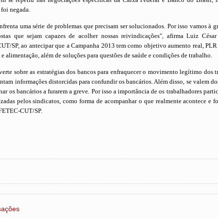
foi negada.
enfrenta uma série de problemas que precisam ser solucionados. Por isso vamos à gr
stas que sejam capazes de acolher nossas reivindicações", afirma Luiz César
UT/SP, ao antecipar que a Campanha 2013 tem como objetivo aumento real, PLR 
ão e alimentação, além de soluções para questões de saúde e condições de trabalho.
erte sobre as estratégias dos bancos para enfraquecer o movimento legítimo dos t
antam informações distorcidas para confundir os bancários. Além disso, se valem d
nar os bancários a furarem a greve. Por isso a importância de os trabalhadores part
izadas pelos sindicatos, como forma de acompanhar o que realmente acontece e fo
a FETEC-CUT/SP.
rmações