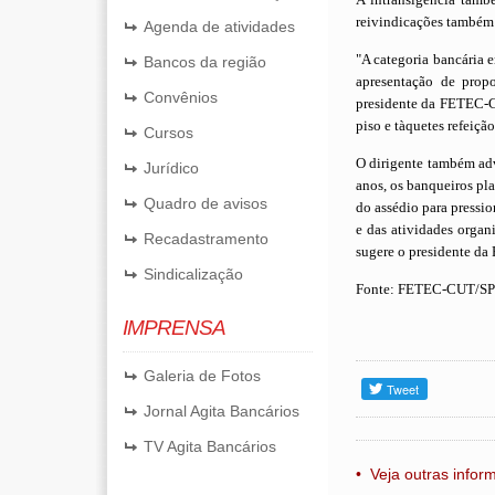
reivindicações também 
Agenda de atividades
"A categoria bancária 
Bancos da região
apresentação de propo
Convênios
presidente da FETEC-C
piso e tà­quetes refeiç
Cursos
O dirigente também adv
Jurídico
anos, os banqueiros pl
Quadro de avisos
do assédio para pressio
e das atividades organ
Recadastramento
sugere o presidente d
Sindicalização
Fonte: FETEC-CUT/SP
IMPRENSA
Galeria de Fotos
Jornal Agita Bancários
TV Agita Bancários
• Veja outras info