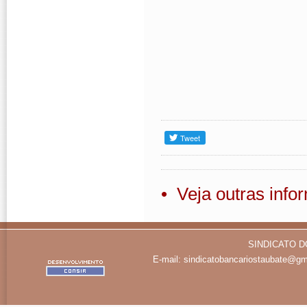
• Veja outras inf
SINDICATO D
E-mail:
sindicatobancariostaubate@gm