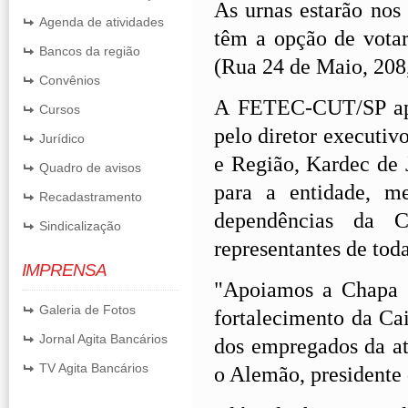
As urnas estarão nos
Agenda de atividades
têm a opção de vota
Bancos da região
(Rua 24 de Maio, 208, 
Convênios
A FETEC-CUT/SP apo
Cursos
pelo diretor executiv
Jurídico
e Região, Kardec de 
Quadro de avisos
para a entidade, m
Recadastramento
dependências da 
Sindicalização
representantes de toda
IMPRENSA
"Apoiamos a Chapa 1
Galeria de Fotos
fortalecimento da Ca
Jornal Agita Bancários
dos empregados da ati
TV Agita Bancários
o Alemão, president