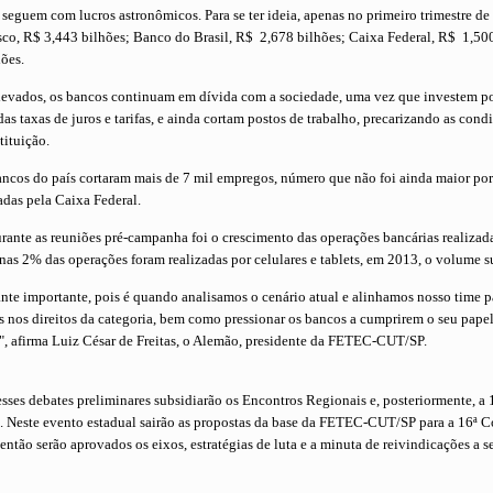
 seguem com lucros astronômicos. Para se ter ideia, apenas no primeiro trimestre de
sco, R$ 3,443 bilhões; Banco do Brasil, R$ 2,678 bilhões; Caixa Federal, R$ 1,500
ões.
levados, os bancos continuam em dívida com a sociedade, uma vez que investem 
das taxas de juros e tarifas, e ainda cortam postos de trabalho, precarizando as con
ituição.
ncos do país cortaram mais de 7 mil empregos, número que não foi ainda maior por
adas pela Caixa Federal.
rante as reuniões pré-campanha foi o crescimento das operações bancárias realizad
s 2% das operações foram realizadas por celulares e tablets, em 2013, o volume s
ante importante, pois é quando analisamos o cenário atual e alinhamos nosso time 
 nos direitos da categoria, bem como pressionar os bancos a cumprirem o seu papel
", afirma Luiz César de Freitas, o Alemão, presidente da FETEC-CUT/SP.
sses debates preliminares subsidiarão os Encontros Regionais e, posteriormente, a
. Neste evento estadual sairão as propostas da base da FETEC-CUT/SP para a 16ª 
ntão serão aprovados os eixos, estratégias de luta e a minuta de reivindicações a 