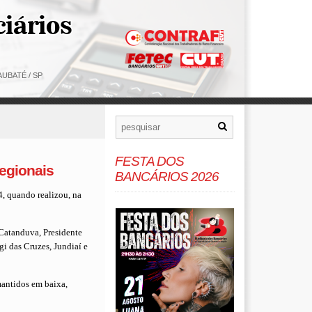
UBATÉ / SP
FESTA DOS
egionais
BANCÁRIOS 2026
, quando realizou, na
(Catanduva, Presidente
i das Cruzes, Jundiaí­ e
mantidos em baixa,