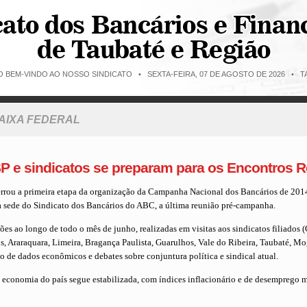
O BEM-VINDO AO NOSSO SINDICATO •
SEXTA-FEIRA, 07 DE AGOSTO DE 2026 • TA
CAIXA FEDERAL
 e sindicatos se preparam para os Encontros R
ou a primeira etapa da organização da Campanha Nacional dos Bancários de 2014
 na sede do Sindicato dos Bancários do ABC, a última reunião pré-campanha.
es ao longo de todo o mês de junho, realizadas em visitas aos sindicatos filiados 
os, Araraquara, Limeira, Bragança Paulista, Guarulhos, Vale do Ribeira, Taubaté, Mog
 de dados econômicos e debates sobre conjuntura política e sindical atual.
a economia do país segue estabilizada, com ín­dices inflacionário e de desemprego 