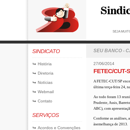
SEJA MUIT
SINDICATO
SEU BANCO - 
27/06/2014
História
FETEC/CUT-SP
Diretoria
A FETEC-CUT/SP encerr
Notícias
última terça-feira 24,
Webmail
Ao todo foram 13 reuniõ
Contato
Prudente, Assis, Barret
ABC), com apresentação
SERVIÇOS
Conforme as análises, 
àsemelhança de 2013.
Acordos e Convenções