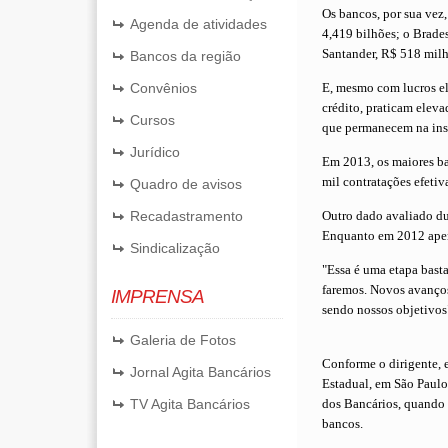
Os bancos, por sua vez,
Agenda de atividades
4,419 bilhões; o Brade
Santander, R$ 518 milh
Bancos da região
Convênios
E, mesmo com lucros e
crédito, praticam eleva
Cursos
que permanecem na inst
Jurídico
Em 2013, os maiores ba
mil contratações efetiv
Quadro de avisos
Recadastramento
Outro dado avaliado du
Enquanto em 2012 apena
Sindicalização
"Essa é uma etapa bast
faremos. Novos avanços
IMPRENSA
sendo nossos objetivos
Galeria de Fotos
Conforme o dirigente, e
Jornal Agita Bancários
Estadual, em São Paulo
TV Agita Bancários
dos Bancários, quando e
bancos.