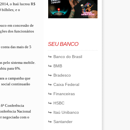
 2014, o Itaú lucrou R$
 bilhões; e o
pouco em concessão de
dições dos funcionários
SEU BANCO
 conta das mais de 5
Banco do Brasil
as pelo sistema mobile.
BMB
ubiu para 6%.
Bradesco
para a campanha que
 social continuarão
Caixa Federal
Financeiras
HSBC
 16ª Conferência
Conferência Nacional
Itaú Unibanco
ser negociada com o
Santander