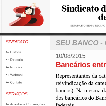
SEJA MUITO BEM-VINDO A
SEU BANCO -
SINDICATO
História
10/08/2015
Diretoria
Bancários entr
Notícias
Representantes da cat
Webmail
reivindicação da cate
Contato
bancos). Na mesma da
SERVIÇOS
dos bancários do Banc
federais.
Acordos e Convenções