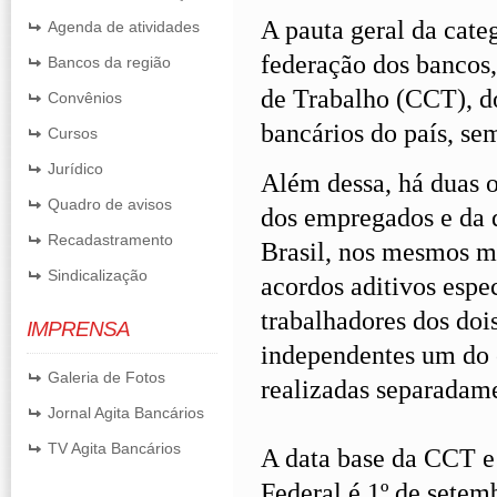
A pauta geral da cate
Agenda de atividades
federação dos bancos,
Bancos da região
de Trabalho (CCT), do
Convênios
bancários do país, se
Cursos
Jurídico
Além dessa, há duas o
Quadro de avisos
dos empregados e da d
Recadastramento
Brasil, nos mesmos mo
Sindicalização
acordos aditivos espec
trabalhadores dos dois
IMPRENSA
independentes um do 
Galeria de Fotos
realizadas separadam
Jornal Agita Bancários
TV Agita Bancários
A data base da CCT e 
Federal é 1º de setem