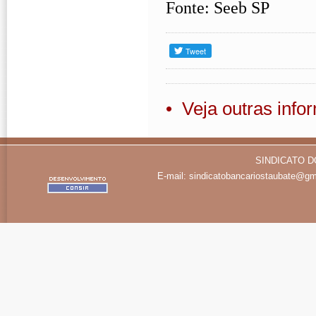
Fonte: Seeb SP
• Veja outras inf
SINDICATO D
E-mail:
sindicatobancariostaubate@gm