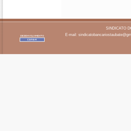
SINDICATO D
E-mail:
sindicatobancariostaubate@gm