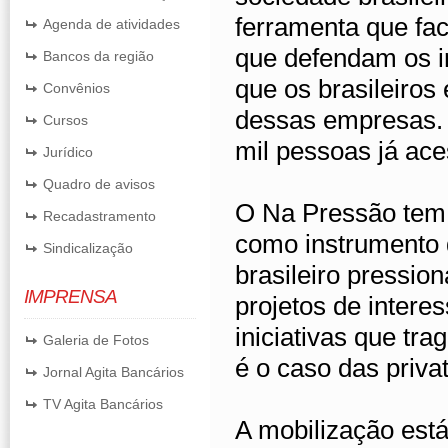
ferramenta que fac
Agenda de atividades
que defendam os i
Bancos da região
que os brasileiros
Convênios
dessas empresas.
Cursos
mil pessoas já ace
Jurídico
Quadro de avisos
O Na Pressão tem 
Recadastramento
como instrumento d
Sindicalização
brasileiro pressi
IMPRENSA
projetos de intere
iniciativas que tr
Galeria de Fotos
é o caso das priva
Jornal Agita Bancários
TV Agita Bancários
A mobilização est