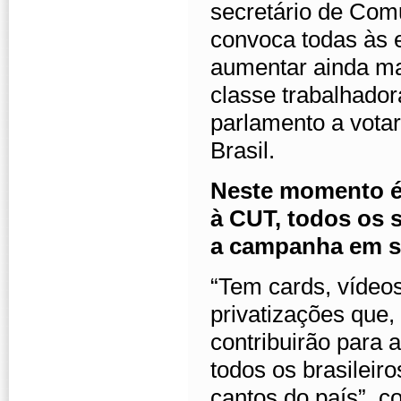
secretário de Com
convoca todas às e
aumentar ainda mai
classe trabalhado
parlamento a vota
Brasil.
Neste momento é 
à CUT, todos os 
a campanha em se
“Tem cards, vídeo
privatizações que,
contribuirão para 
todos os brasileir
cantos do país”, c