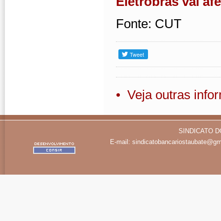
Eletrobras vai af
Fonte: CUT
• Veja outras inf
SINDICATO D
E-mail:
sindicatobancariostaubate@gm