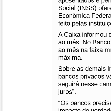
aposentados e pens
Social (INSS) ofer
Econômica Federal
feito pelas institui
A Caixa informou 
ao mês. No Banco 
ao mês na faixa m
máxima.
Sobre as demais in
bancos privados v
seguirá nesse cam
juros”.
“Os bancos precis
impacto de verdad