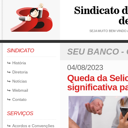
SEJA MUITO BEM-VINDO
SEU BANCO -
SINDICATO
História
04/08/2023
Diretoria
Queda da Selic
Notícias
significativa 
Webmail
Contato
SERVIÇOS
Acordos e Convenções