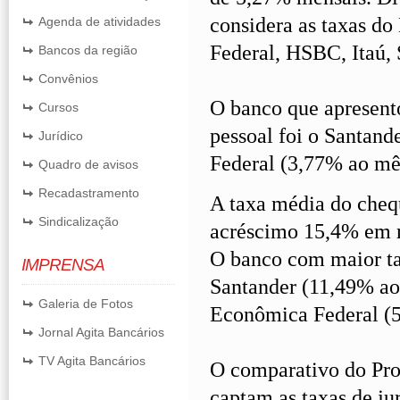
considera as taxas d
Agenda de atividades
Federal, HSBC, Itaú, 
Bancos da região
Convênios
O banco que apresent
Cursos
pessoal foi o Santan
Jurídico
Federal (3,77% ao mê
Quadro de avisos
Recadastramento
A taxa média do cheq
Sindicalização
acréscimo 15,4% em r
O banco com maior ta
IMPRENSA
Santander (11,49% ao
Galeria de Fotos
Econômica Federal (
Jornal Agita Bancários
TV Agita Bancários
O comparativo do Pro
captam as taxas de j