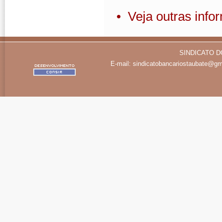
• Veja outras inf
SINDICATO D
E-mail:
sindicatobancariostaubate@gm