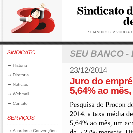
SEJA MUITO BEM-VINDO A
SEU BANCO -
SINDICATO
História
23/12/2014
Diretoria
Juro do empré
Notícias
5,64% ao mês,
Webmail
Pesquisa do Procon d
Contato
2014, a taxa média d
SERVIÇOS
5,64% ao mês, um acr
de 5,27% mensais. Di
Acordos e Convenções