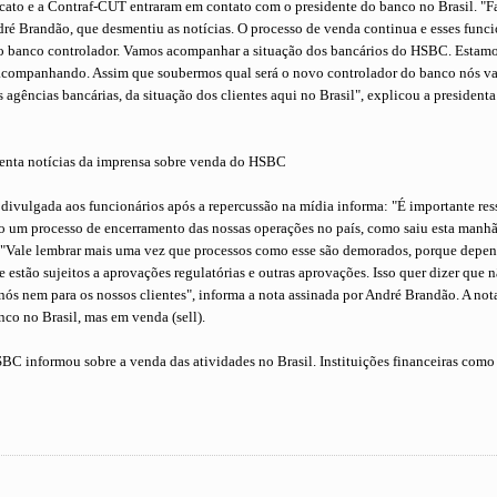
cato e a Contraf-CUT entraram em contato com o presidente do banco no Brasil. "F
dré Brandão, que desmentiu as notícias. O processo de venda continua e esses funci
 banco controlador. Vamos acompanhar a situação dos bancários do HSBC. Estamo
acompanhando. Assim que soubermos qual será o novo controlador do banco nós va
 agências bancárias, da situação dos clientes aqui no Brasil", explicou a president
enta notícias da imprensa sobre venda do HSBC
divulgada aos funcionários após a repercussão na mídia informa: "É importante ress
o um processo de encerramento das nossas operações no país, como saiu esta man
: "Vale lembrar mais uma vez que processos como esse são demorados, porque dep
 e estão sujeitos a aprovações regulatórias e outras aprovações. Isso quer dizer qu
ós nem para os nossos clientes", informa a nota assinada por André Brandão. A not
nco no Brasil, mas em venda (sell).
BC informou sobre a venda das atividades no Brasil. Instituições financeiras como 