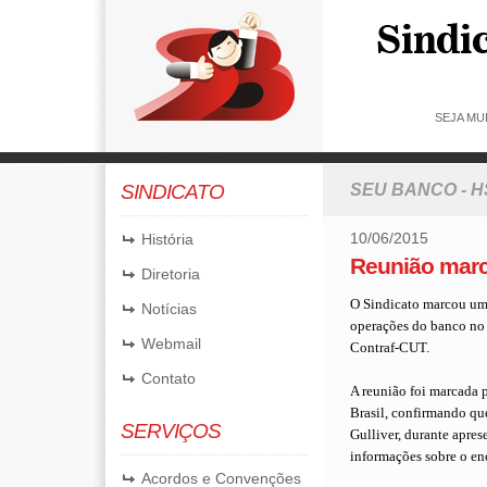
SEJA MU
SINDICATO
SEU BANCO - 
10/06/2015
História
Reunião mar
Diretoria
O Sindicato marcou uma
Notícias
operações do banco no p
Webmail
Contraf-CUT.
Contato
A reunião foi marcada 
Brasil, confirmando qu
SERVIÇOS
Gulliver, durante apres
informações sobre o en
Acordos e Convenções