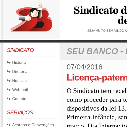
SEJA MUITO BEM-VINDO
SEU BANCO -
SINDICATO
História
07/04/2016
Diretoria
Licença-patern
Notícias
O Sindicato tem receb
Webmail
como proceder para te
Contato
dispositivos da lei 13
SERVIÇOS
Primeira Infância, sa
março, Dia Internacio
Acordos e Convenções