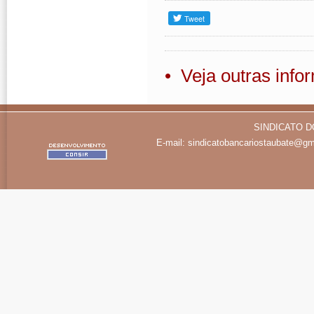
• Veja outras inf
SINDICATO D
E-mail:
sindicatobancariostaubate@gm