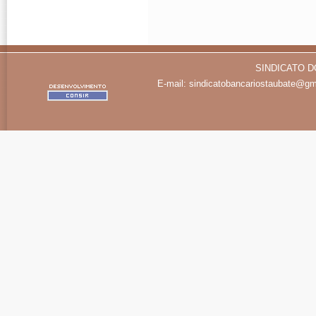
SINDICATO D
E-mail:
sindicatobancariostaubate@gm