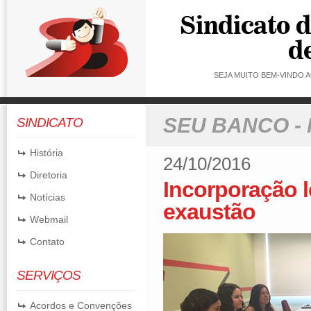
SEJA MUITO BEM-VINDO
SEU BANCO -
SINDICATO
História
24/10/2016
Diretoria
Incorporação 
Notícias
exaustão
Webmail
Contato
SERVIÇOS
Acordos e Convenções