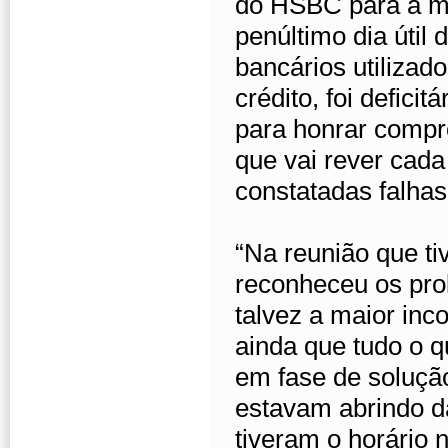
do HSBC para a m
penúltimo dia útil
bancários utilizad
crédito, foi defici
para honrar compr
que vai rever cada
constatadas falha
“Na reunião que t
reconheceu os pr
talvez a maior inco
ainda que tudo o qu
em fase de soluçã
estavam abrindo da
tiveram o horário 