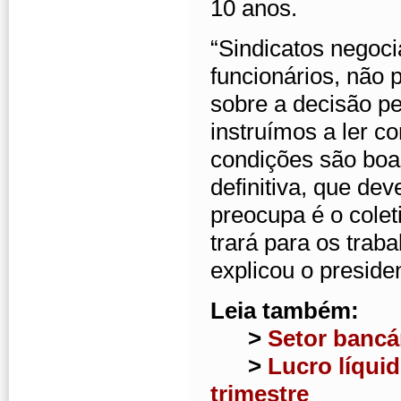
10 anos.
“Sindicatos negoc
funcionários, não 
sobre a decisão p
instruímos a ler c
condições são boa
definitiva, que de
preocupa é o colet
trará para os tra
explicou o preside
Leia também:
>
Setor bancá
>
Lucro líqui
trimestre