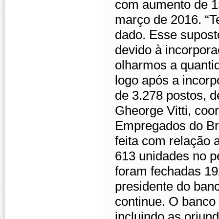
com aumento de 15
março de 2016. “T
dado. Esse supos
devido à incorpor
olharmos a quanti
logo após a incor
de 3.278 postos, 
Gheorge Vitti, co
Empregados do Br
feita com relação
613 unidades no pe
foram fechadas 19
presidente do ban
continue. O banco 
incluindo as oriu