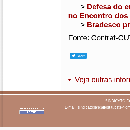
>
Defesa do e
no Encontro dos
>
Bradesco p
Fonte: Contraf-C
• Veja outras inf
SINDICATO D
E-mail:
sindicatobancariostaubate@gm