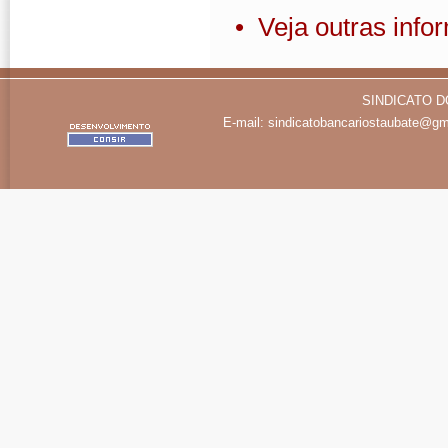
• Veja outras inf
SINDICATO D
E-mail:
sindicatobancariostaubate@gm