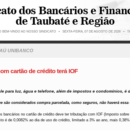
O BEM-VINDO AO NOSSO SINDICATO •
SEXTA-FEIRA, 07 DE AGOSTO DE 2026 • TA
TAÚ UNIBANCO
om cartão de crédito terá IOF
le para luz, água e telefone, além de impostos e condomín­ios, é
e são considerados compra parcelada, como seguros, não haverá essa
os bancários no cartão de crédito deve ter tributação com IOF (Imposto sobr
sto é de 0,0082% ao dia de uso do crédito, limitado a 3% ao ano, mais 0,38%