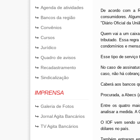
Agenda de atividades
De acordo com a Re
consumidores. Alguma
Bancos da região
"Diário Oficial da Uni
Convênios
Quem vai a um caixa 
Cursos
tributado. Essa regr
condomín­ios e mensal
Jurídico
Esse tipo de serviço
Quadro de avisos
Recadastramento
No caso de assinatu
caso, não há cobranç
Sindicalização
Caberá aos bancos que
IMPRENSA
Procurada, a Abecs (
Entre os quatro mai
Galeria de Fotos
analisar a medida. A
Jornal Agita Bancários
O IOF vem sendo usa
TV Agita Bancários
dólares no país.
Também entraram em 