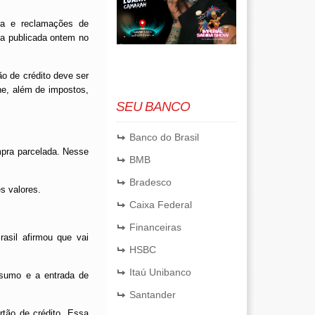
ma e reclamações de
ma publicada ontem no
o de crédito deve ser
ne, além de impostos,
SEU BANCO
Banco do Brasil
pra parcelada. Nesse
BMB
Bradesco
s valores.
Caixa Federal
Financeiras
asil afirmou que vai
HSBC
Itaú Unibanco
nsumo e a entrada de
Santander
tão de crédito. Essa