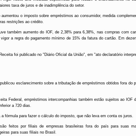
ores taxa de juros e de inadimplência do setor.
 aumentou o imposto sobre empréstimos ao consumidor, medida complementa
ras restrições ao crédito.
uve também aumento do IOF, de 2,38% para 6,38%, nas compras com cartão
 vigor a regra do pagamento mín­imo de 15% da fatura do cartão. Em dezem
ceita foi publicado no "Diário Oficial da União", em "ato declaratório interpre
 publicou esclarecimento sobre a tributação de empréstimos obtidos fora do 
eita Federal, empréstimos intercompanhias também estão sujeitos ao IOF 
nferior a 720 dias.
 a fórmula para fazer o cálculo do imposto, que não leva em conta os juros.
ão feitos por filiais de empresas brasileiras fora do país para suas ma
eiras para suas filiais no Brasil.