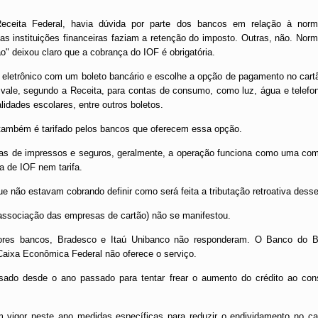
ceita Federal, havia dúvida por parte dos bancos em relação à nor
s instituições financeiras faziam a retenção do imposto. Outras, não. Nor
ão" deixou claro que a cobrança do IOF é obrigatória.
eletrônico com um boleto bancário e escolhe a opção de pagamento no cartã
a vale, segundo a Receita, para contas de consumo, como luz, água e telefo
idades escolares, entre outros boletos.
 também é tarifado pelos bancos que oferecem essa opção.
ras de impressos e seguros, geralmente, a operação funciona como uma com
a de IOF nem tarifa.
 não estavam cobrando definir como será feita a tributação retroativa desse
associação das empresas de cartão) não se manifestou.
ores bancos, Bradesco e Itaú Unibanco não responderam. O Banco do Br
 Caixa Econômica Federal não oferece o serviço.
do desde o ano passado para tentar frear o aumento do crédito ao co
vigor neste ano medidas específicas para reduzir o endividamento no car