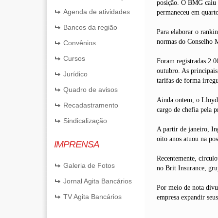
posição. O BMG caiu d
Agenda de atividades
permaneceu em quarto 
Bancos da região
Para elaborar o rankin
normas do Conselho Mo
Convênios
Cursos
Foram registradas 2.0
outubro. As principais
Jurídico
tarifas de forma irregu
Quadro de avisos
Ainda ontem, o Lloyds
Recadastramento
cargo de chefia pela p
Sindicalização
A partir de janeiro, I
oito anos atuou na po
IMPRENSA
Recentemente, circulo
Galeria de Fotos
no Brit Insurance, gru
Jornal Agita Bancários
Por meio de nota divul
TV Agita Bancários
empresa expandir seus