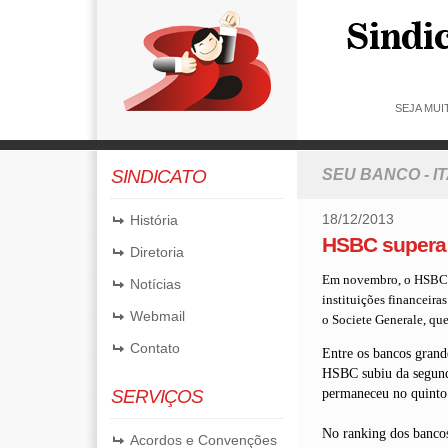
SEJA MU
SINDICATO
SEU BANCO - I
18/12/2013
História
HSBC supera 
Diretoria
Em novembro, o HSBC f
Notícias
instituições financeir
Webmail
o Societe Generale, qu
Contato
Entre os bancos grand
HSBC subiu da segunda
SERVIÇOS
permaneceu no quinto 
No ranking dos bancos
Acordos e Convenções