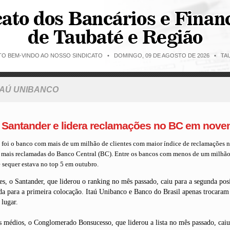
ITO BEM-VINDO AO NOSSO SINDICATO •
DOMINGO, 09 DE AGOSTO DE 2026 • TAU
TAÚ UNIBANCO
Santander e lidera reclamações no BC em nov
oi o banco com mais de um milhão de clientes com maior ín­dice de reclamações n
as mais reclamadas do Banco Central (BC). Entre os bancos com menos de um milhão d
e sequer estava no top 5 em outubro.
es, o Santander, que liderou o ranking no mês passado, caiu para a segunda pos
 para a primeira colocação. Itaú Unibanco e Banco do Brasil apenas trocaram 
lugar.
 médios, o Conglomerado Bonsucesso, que liderou a lista no mês passado, caiu