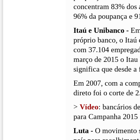
concentram 83% dos at
96% da poupança e 9
Itaú e Unibanco -
Em
próprio banco, o Ita
com 37.104 empregado
março de 2015 o Itau
significa que desde a
Em 2007, com a comp
direto foi o corte de 
>
Vídeo
: bancários d
para Campanha 2015
Luta -
O movimento si