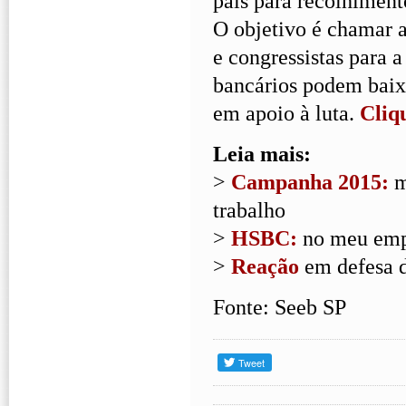
país para recolhiment
O objetivo é chamar a
e congressistas para 
bancários podem baix
em apoio à luta.
Cliq
Leia mais:
>
Campanha 2015:
m
trabalho
>
HSBC:
no meu emp
>
Reação
em defesa 
Fonte: Seeb SP