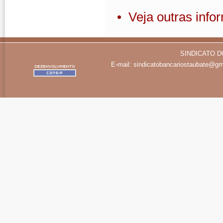
• Veja outras inf
SINDICATO D
E-mail:
sindicatobancariostaubate@gm