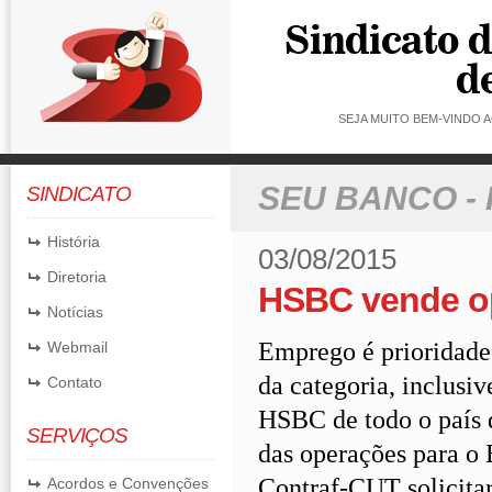
SEJA MUITO BEM-VINDO
SEU BANCO -
SINDICATO
História
03/08/2015
Diretoria
HSBC vende o
Notícias
Emprego é prioridade
Webmail
da categoria, inclusi
Contato
HSBC de todo o país
SERVIÇOS
das operações para o 
Contraf-CUT solicita
Acordos e Convenções