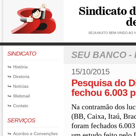
SEJA MUITO BEM-VINDO AO
SEU BANCO -
SINDICATO
História
15/10/2015
Diretoria
Pesquisa do D
Notícias
fechou 6.003 p
Webmail
Na contramão dos lucr
Contato
(BB, Caixa, Itaú, Bra
SERVIÇOS
foram fechados 6.003 
um estudo feito pelo 
Acordos e Convenções