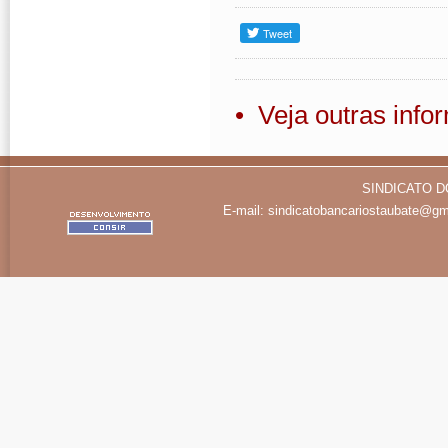
• Veja outras inf
SINDICATO D
E-mail:
sindicatobancariostaubate@gm