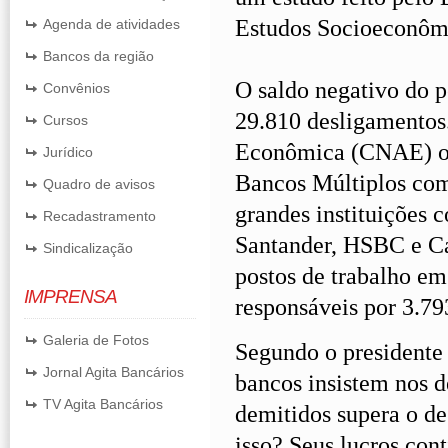
Estudos Socioeconômi
Agenda de atividades
Bancos da região
O saldo negativo do p
Convênios
29.810 desligamentos.
Cursos
Econômica (CNAE) os 
Jurídico
Bancos Múltiplos com
Quadro de avisos
grandes instituições 
Recadastramento
Santander, HSBC e Ca
Sindicalização
postos de trabalho em
IMPRENSA
responsáveis por 3.7
Galeria de Fotos
Segundo o presidente
Jornal Agita Bancários
bancos insistem nos 
TV Agita Bancários
demitidos supera o d
isso? Seus lucros con