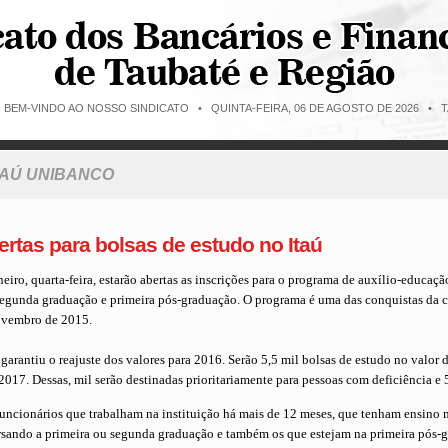
O BEM-VINDO AO NOSSO SINDICATO •
QUINTA-FEIRA, 06 DE AGOSTO DE 2026 • T
TAÚ UNIBANCO
ertas para bolsas de estudo no Itaú
neiro, quarta-feira, estarão abertas as inscrições para o programa de auxí­lio-educaçã
 segunda graduação e primeira pós-graduação. O programa é uma das conquistas da c
ovembro de 2015.
garantiu o reajuste dos valores para 2016. Serão 5,5 mil bolsas de estudo no valor
017. Dessas, mil serão destinadas prioritariamente para pessoas com deficiência e 5
funcionários que trabalham na instituição há mais de 12 meses, que tenham ensino
ursando a primeira ou segunda graduação e também os que estejam na primeira pós