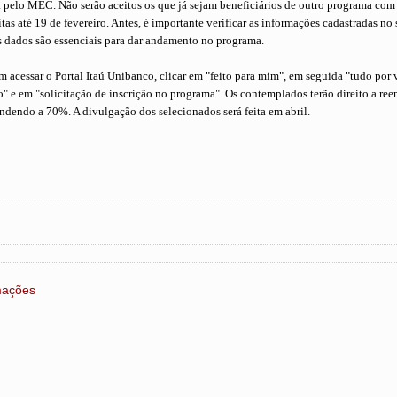
a pelo MEC. Não serão aceitos os que já sejam beneficiários de outro programa com
itas até 19 de fevereiro. Antes, é importante verificar as informações cadastradas no
s dados são essenciais para dar andamento no programa.
m acessar o Portal Itaú Unibanco, clicar em "feito para mim", em seguida "tudo por v
o" e em "solicitação de inscrição no programa". Os contemplados terão direito a re
ndendo a 70%. A divulgação dos selecionados será feita em abril.
rmações