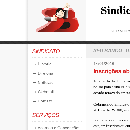
SEJA MUIT
SINDICATO
SEU BANCO - I
14/01/2016
História
Inscrições ab
Diretoria
A partir do dia 13 de ja
Notícias
bolsas para primeira e
Webmail
acordo renovado em n
Contato
Cobrança do Sindicato 
2016, e de R$ 390, em 2
SERVIÇOS
Podem se inscrever os 
estejam inscritos ou c
Acordos e Convenções