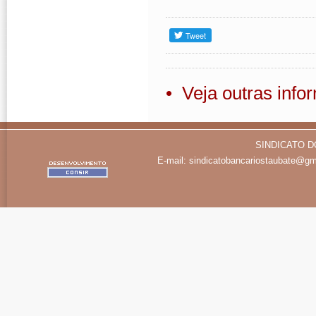
• Veja outras inf
SINDICATO D
E-mail:
sindicatobancariostaubate@gm