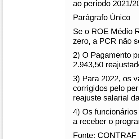
ao período 2021/2
Parágrafo Único
Se o ROE Médio Re
zero, a PCR não s
2) O Pagamento pa
2.943,50 reajusta
3) Para 2022, os v
corrigidos pelo pe
reajuste salarial 
4) Os funcionários
a receber o progr
Fonte: CONTRAF