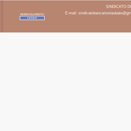
SINDICATO D
E-mail:
sindicatobancariostaubate@gm