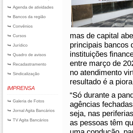
Agenda de atividades
Bancos da região
Convênios
mas de capital aber
Cursos
principais bancos 
Jurídico
instituições finan
Quadro de avisos
entre março de 20
Recadastramento
no atendimento vir
Sindicalização
resultado é a pior
IMPRENSA
“Só durante a pan
Galeria de Fotos
agências fechadas
Jornal Agita Bancários
seja, nas periferi
TV Agita Bancários
as pessoas têm qu
uma condução, par