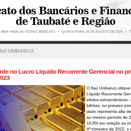
O BEM-VINDO AO NOSSO SINDICATO •
QUINTA-FEIRA, 06 DE AGOSTO DE 2026 • T
TAÚ UNIBANCO
orde no Lucro Líquido Recorrente Gerencial no pr
2023
O Itaú Unibanco obteve
Líquido Recorrente Gere
efeitos extraordinários
bilhões, no primeiro tr
dado representa alta d
ao mesmo período de 2
10,0% em relação ao tri
4º trimestre de 2022, o 