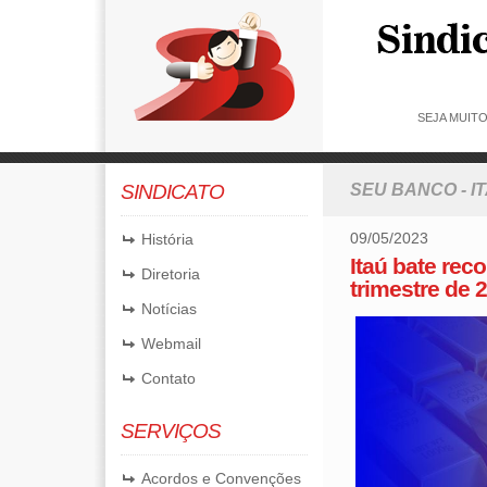
SEJA MUIT
SINDICATO
SEU BANCO - I
09/05/2023
História
Itaú bate rec
Diretoria
trimestre de 
Notícias
Webmail
Contato
SERVIÇOS
Acordos e Convenções