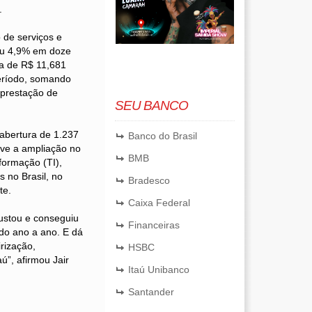
.
 de serviços e
ceu 4,9% em doze
ca de R$ 11,681
período, somando
 prestação de
SEU BANCO
 abertura de 1.237
Banco do Brasil
eve a ampliação no
BMB
formação (TI),
 no Brasil, no
Bradesco
te.
Caixa Federal
justou e conseguiu
Financeiras
ndo ano a ano. E dá
rização,
HSBC
ú”, afirmou Jair
Itaú Unibanco
Santander