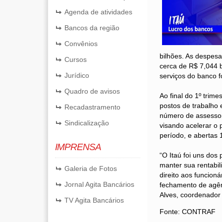
Agenda de atividades
Bancos da região
Convênios
bilhões. As despes
Cursos
cerca de R$ 7,044 
Jurídico
serviços do banco f
Quadro de avisos
Ao final do 1º trim
postos de trabalho
Recadastramento
número de assessore
Sindicalização
visando acelerar o 
período, e abertas 
IMPRENSA
“O Itaú foi uns dos
manter sua rentabil
Galeria de Fotos
direito aos funcion
Jornal Agita Bancários
fechamento de agênc
Alves, coordenador
TV Agita Bancários
Fonte: CONTRAF