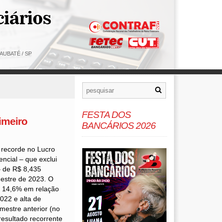
AUBATÉ / SP
FESTA DOS
imeiro
BANCÁRIOS 2026
 recorde no Lucro
ncial – que exclui
 – de R$ 8,435
imestre de 2023. O
e 14,6% em relação
022 e alta de
mestre anterior (no
resultado recorrente