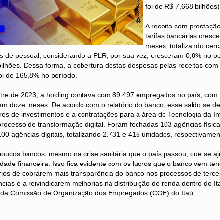
foi de R$ 7,668 bilhões)
A receita com prestação
tarifas bancárias cres
meses, totalizando cer
as de pessoal, considerando a PLR, por sua vez, cresceram 0,8% no 
bilhões. Dessa forma, a cobertura destas despesas pelas receitas com
oi de 165,8% no período.
estre de 2023, a holding contava com 89.497 empregados no país, com
 em doze meses. De acordo com o relatório do banco, esse saldo se d
s de investimentos e a contratações para a área de Tecnologia da In
processo de transformação digital. Foram fechadas 103 agências físicas
100 agências digitais, totalizando 2.731 e 415 unidades, respectivamen
 poucos bancos, mesmo na crise sanitária que o país passou, que se a
idade financeira. Isso fica evidente com os lucros que o banco vem te
ários de cobrarem mais transparência do banco nos processos de tercei
ias e a reivindicarem melhorias na distribuição de renda dentro do Ita
 da Comissão de Organização dos Empregados (COE) do Itaú.