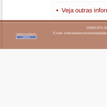
• Veja outras inf
SINDICATO D
E-mail:
sindicatobancariostaubate@gm