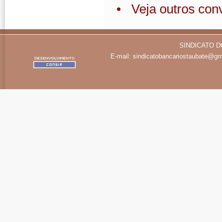
• Veja outros con
SINDICATO D
E-mail:
sindicatobancariostaubate@gm