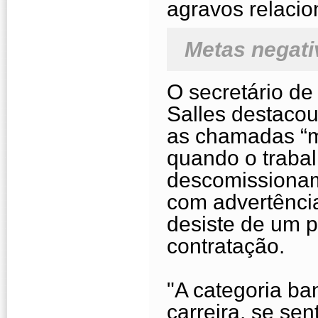
agravos relacio
Metas negati
O secretário d
Salles destacou
as chamadas “m
quando o traba
descomissionam
com advertência
desiste de um p
contratação.
"A categoria ba
carreira, se se