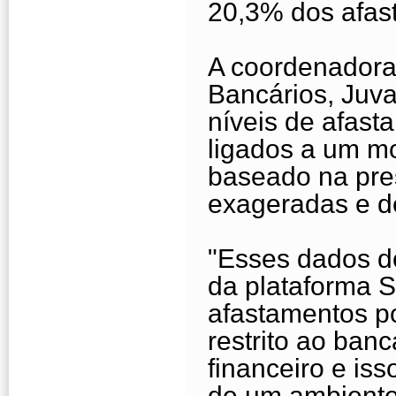
20,3% dos afas
A coordenador
Bancários, Juva
níveis de afast
ligados a um m
baseado na pre
exageradas e de
"Esses dados d
da plataforma 
afastamentos p
restrito ao banc
financeiro e iss
de um ambiente