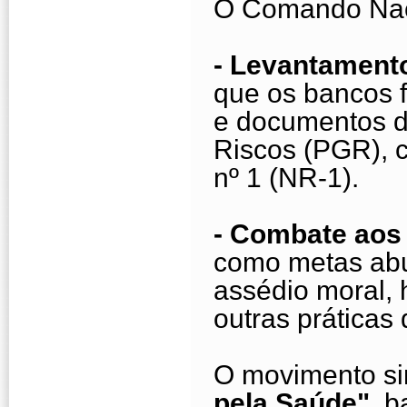
O Comando Naci
- Levantament
que os bancos 
e documentos 
Riscos (PGR),
nº 1 (NR-1).
- Combate aos 
como metas abu
assédio moral, h
outras práticas
O movimento si
pela Saúde"
, 