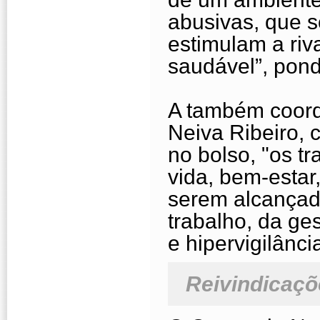
abusivas, que 
estimulam a riv
saudável”, pon
A também coor
Neiva Ribeiro, 
no bolso, "os t
vida, bem-estar
serem alcançad
trabalho, da ge
e hipervigilânci
Reivindicaçõ