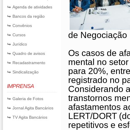
Agenda de atividades
Bancos da região
Convênios
de Negociação 
Cursos
Jurídico
Os casos de af
Quadro de avisos
mental no seto
Recadastramento
para 20%, entre
Sindicalização
registrado no pa
IMPRENSA
Considerando a
transtornos me
Galeria de Fotos
afastamentos a
Jornal Agita Bancários
LERT/DORT (do
TV Agita Bancários
repetitivos e es