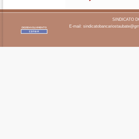
SINDICATO D
E-mail:
sindicatobancariostaubate@gm