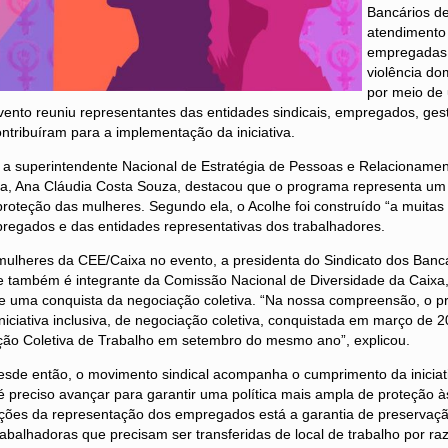
Bancários de
atendimento
empregadas 
violência dom
por meio de
 evento reuniu representantes das entidades sindicais, empregados, ge
ontribuíram para a implementação da iniciativa.
, a superintendente Nacional de Estratégia de Pessoas e Relacioname
a, Ana Cláudia Costa Souza, destacou que o programa representa u
 proteção das mulheres. Segundo ela, o Acolhe foi construído “a muita
pregados e das entidades representativas dos trabalhadores.
ulheres da CEE/Caixa no evento, a presidenta do Sindicato dos Bancá
que também é integrante da Comissão Nacional de Diversidade da Caixa
 uma conquista da negociação coletiva. “Na nossa compreensão, o p
niciativa inclusiva, de negociação coletiva, conquistada em março de 
ção Coletiva de Trabalho em setembro do mesmo ano”, explicou.
sde então, o movimento sindical acompanha o cumprimento da iniciati
é preciso avançar para garantir uma política mais ampla de proteção às
cações da representação dos empregados está a garantia de preservaç
balhadoras que precisam ser transferidas de local de trabalho por r