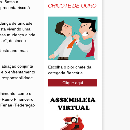
a. Basta a
CHICOTE DE OURO
presenta risco à
udança de unidade
 está vivendo uma
 essa mudança ainda
ior”, destacou.
 deste ano, mas
e atuação conjunta
Escolha o pior chefe da
e e o enfrentamento
categoria Bancária
 responsabilidade
Clique aqui
olhimento, como o
do Ramo Financeiro
a Fenae (Federação