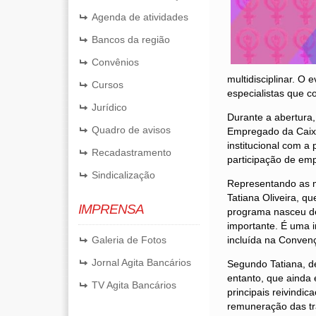
Agenda de atividades
Bancos da região
Convênios
multidisciplinar. O
Cursos
especialistas que c
Jurídico
Durante a abertura
Quadro de avisos
Empregado da Caix
institucional com a
Recadastramento
participação de em
Sindicalização
Representando as m
Tatiana Oliveira, 
IMPRENSA
programa nasceu de
importante. É uma i
Galeria de Fotos
incluída na Conven
Jornal Agita Bancários
Segundo Tatiana, de
entanto, que ainda 
TV Agita Bancários
principais reivindi
remuneração das tra