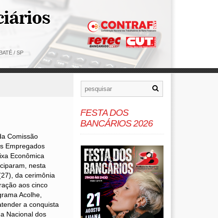
ATÉ / SP
FESTA DOS
BANCÁRIOS 2026
 da Comissão
os Empregados
ixa Econômica
iciparam, nesta
 (27), da cerimônia
ação aos cinco
grama Acolhe,
atender a conquista
 Nacional dos