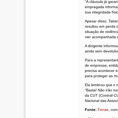
“A cláusula já gara
empregada informar
sua integridade físi
Apesar disso, Tati
resultou em perda d
situação de violênc
vier acompanhada de
A dirigente inform
ainda sem devolutiv
Para a representant
de empresas, entida
precisa acontecer 
para proteger as mul
Ela lembrou que o 
“Basta! Não irão n
da CUT (Contraf-CU
Nacional das Assoc
Fonte:
Fenae
, com