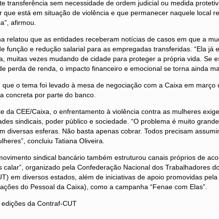
nte transferência sem necessidade de ordem judicial ou medida protetiv
 que está em situação de violência e que permanecer naquele local re
ca”, afirmou.
ana relatou que as entidades receberam notícias de casos em que a m
e função e redução salarial para as empregadas transferidas. “Ela já
ia, muitas vezes mudando de cidade para proteger a própria vida. Se
 perda de renda, o impacto financeiro e emocional se torna ainda ma
ou que o tema foi levado à mesa de negociação com a Caixa em março
a concreta por parte do banco.
e da CEE/Caixa, o enfrentamento à violência contra as mulheres exig
des sindicais, poder público e sociedade. “O problema é muito grand
em diversas esferas. Não basta apenas cobrar. Todos precisam assumir
heres”, concluiu Tatiana Oliveira.
movimento sindical bancário também estruturou canais próprios de ac
os calar”, organizado pela Confederação Nacional dos Trabalhadores 
T) em diversos estados, além de iniciativas de apoio promovidas pel
iações do Pessoal da Caixa), como a campanha “Fenae com Elas”.
 edições da Contraf-CUT