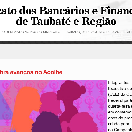
ITO BEM-VINDO AO NOSSO SINDICATO •
SÁBADO, 08 DE AGOSTO DE 2026 • TAUB
bra avanços no Acolhe
Integrantes
Executiva d
(CEE) da Ca
Federal part
quarta-feira
em comemor
anos do pro
criado para 
da Campanha