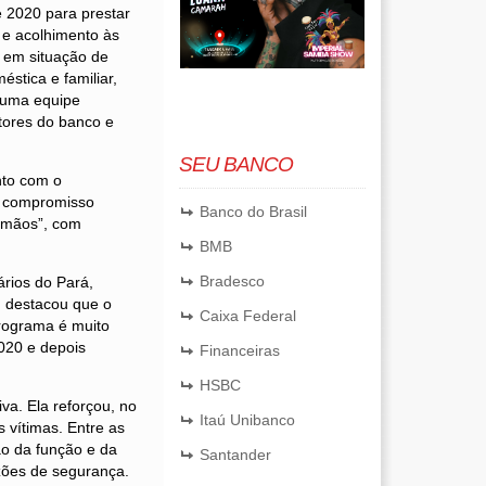
 2020 para prestar
 e acolhimento às
em situação de
éstica e familiar,
 uma equipe
stores do banco e
SEU BANCO
nto com o
m compromisso
Banco do Brasil
s mãos”, com
BMB
Bradesco
rios do Pará,
, destacou que o
Caixa Federal
rograma é muito
2020 e depois
Financeiras
HSBC
va. Ela reforçou, no
Itaú Unibanco
 vítimas. Entre as
ão da função e da
Santander
azões de segurança.