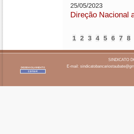
25/05/2023
Direção Nacional 
1
2
3
4
5
6
7
8
SINDICATO D
E-mail:
sindicatobancariostaubate@gm