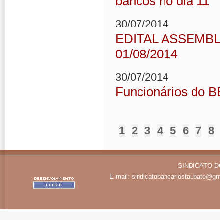
bancos no dia 11
30/07/2014
EDITAL ASSEMBL
01/08/2014
30/07/2014
Funcionários do 
1
2
3
4
5
6
7
8
SINDICATO D
E-mail:
sindicatobancariostaubate@gm