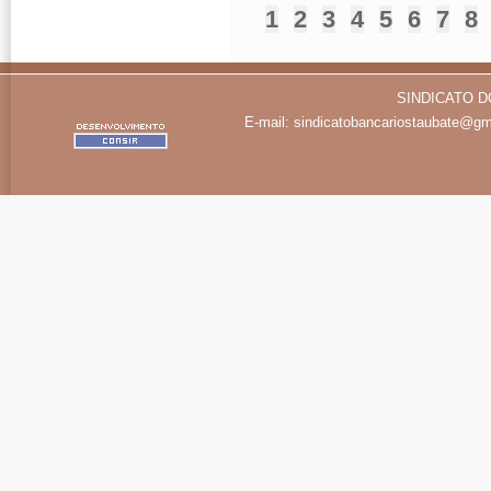
1
2
3
4
5
6
7
8
SINDICATO D
E-mail:
sindicatobancariostaubate@gm